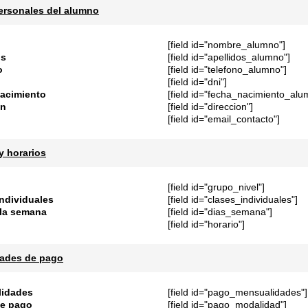
ersonales del alumno
[field id="nombre_alumno"]
os
[field id="apellidos_alumno"]
o
[field id="telefono_alumno"]
[field id="dni"]
acimiento
[field id="fecha_nacimiento_alu
ón
[field id="direccion"]
[field id="email_contacto"]
y horarios
[field id="grupo_nivel"]
individuales
[field id="clases_individuales"]
 la semana
[field id="dias_semana"]
[field id="horario"]
ades de pago
idades
[field id="pago_mensualidades"]
e pago
[field id="pago_modalidad"]