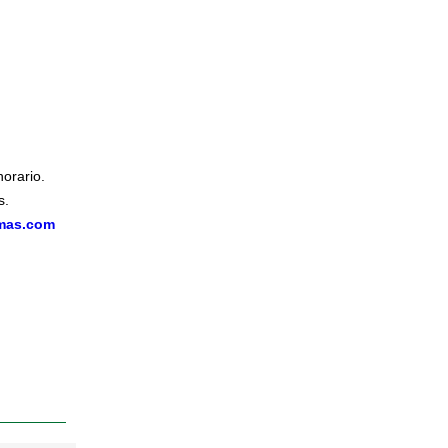
orario.
s.
omas.com