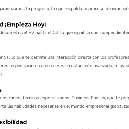
rantizamos tu progreso, lo que respalda tu proceso de inmersió
ad ¡Empieza Hoy!
esde el nivel B2 hasta el C2, lo que significa que independiente
cial, lo que te permite una interacción directa con los profesor
si eres un principiante como si eres un estudiante avanzado, te ayu
s.
s
s cursos técnicos especializados, Business English, que te prep
te las habilidades necesarias en el mundo empresarial globalizad
exibilidad