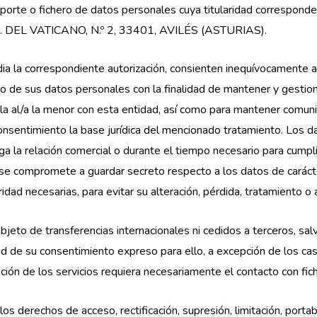
soporte o fichero de datos personales cuya titularidad corres
A. DEL VATICANO, N.º 2, 33401, AVILÉS (ASTURIAS).
edia la correspondiente autorización, consienten inequívocame
e sus datos personales con la finalidad de mantener y gestionar
ula al/a la menor con esta entidad, así como para mantener comuni
onsentimiento la base jurídica del mencionado tratamiento. Los 
 la relación comercial o durante el tiempo necesario para cumplir
promete a guardar secreto respecto a los datos de carácter 
dad necesarias, para evitar su alteración, pérdida, tratamiento o
jeto de transferencias internacionales ni cedidos a terceros, salv
itud de su consentimiento expreso para ello, a excepción de los c
ción de los servicios requiera necesariamente el contacto con fic
os derechos de acceso, rectificación, supresión, limitación, portab